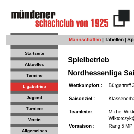
Mannschaften
|
Tabellen
|
Sp
Startseite
Spielbetrieb
Aktuelles
Nordhessenliga
Sai
Termine
Wettkampfort :
Bürgertreff
Ligabetrieb
Jugend
Saisonziel :
Klassenerha
Turniere
Teamleiter:
Michel Wikt
Wiktorczy
Verein
Vorsaison :
Rang 5 MP
Allgemeines