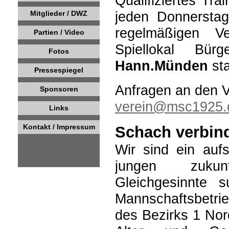
Qualifiziertes Trai
jeden Donnerstag
Mitglieder / DWZ
regelmäßigen V
Partien / Video
Spiellokal Bürger
Fotos
Hann.Münden
st
Pressespiegel
Anfragen an den V
Sponsoren
verein@msc1925.
Links
Kontakt / Impressum
Schach verbin
Wir sind ein aufs
jungen zukun
Gleichgesinnte 
Mannschaftsbetri
des Bezirks 1 No