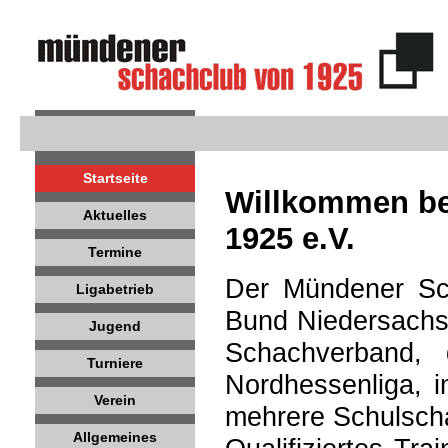
Startseite
Willkommen b
Aktuelles
1925 e.V.
Termine
Der Mündener Sch
Ligabetrieb
Bund Niedersachse
Jugend
Schachverband, 
Turniere
Nordhessenliga, 
Verein
mehrere Schulsch
Allgemeines